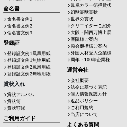
鳳凰カラー箔押賞状
命名書
幻獣霊獣賞状
世界の賞状
命名書文例1
クリエイターご紹介
命名書文例2
大阪・関西万博出展
命名書文例3
産院様ご案内
登録証
協会機構様ご案内
外国人材受入企業様
登録証文例1鳳凰用紙
周年・100年企業様
登録証文例1無地用紙
登録証文例2鳳凰用紙
運営会社
登録証文例2無地用紙
会社概要
賞状入れ
法令に基づく表記
個人情報保護方針
賞状アルバム
返品ポリシー
賞状筒
ご利用規約
賞状額縁
当店について
ご利用ガイド
よくある質問