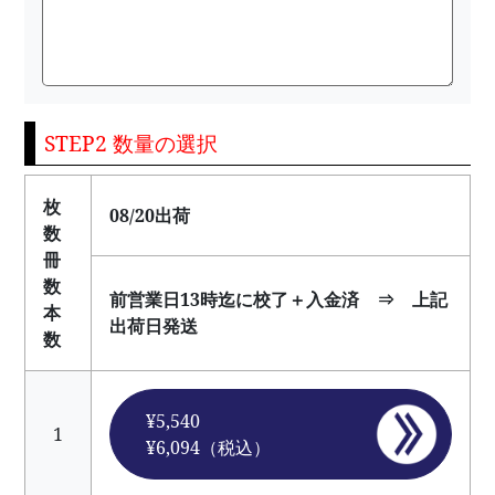
STEP2 数量の選択
枚
08/20出荷
数
冊
数
前営業日13時迄に校了＋入金済 ⇒ 上記
本
出荷日発送
数
¥5,540
1
¥6,094（税込）