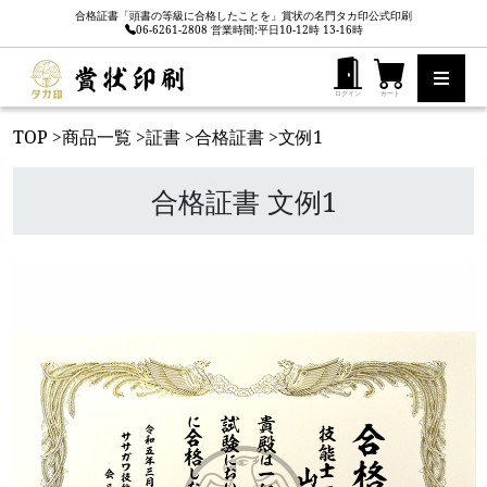
合格証書「頭書の等級に合格したことを」賞状の名門タカ印公式印刷
06-6261-2808 営業時間:平日10-12時 13-16時
ログイン
カート
TOP
>
商品一覧
>
証書
>
合格証書
>
文例1
合格証書 文例1