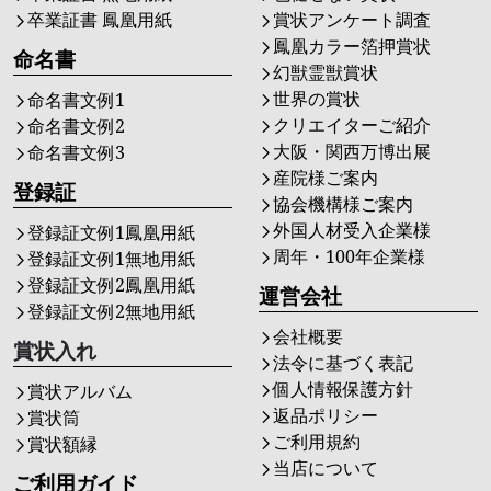
卒業証書 鳳凰用紙
賞状アンケート調査
鳳凰カラー箔押賞状
命名書
幻獣霊獣賞状
世界の賞状
命名書文例1
クリエイターご紹介
命名書文例2
大阪・関西万博出展
命名書文例3
産院様ご案内
登録証
協会機構様ご案内
外国人材受入企業様
登録証文例1鳳凰用紙
周年・100年企業様
登録証文例1無地用紙
登録証文例2鳳凰用紙
運営会社
登録証文例2無地用紙
会社概要
賞状入れ
法令に基づく表記
個人情報保護方針
賞状アルバム
返品ポリシー
賞状筒
ご利用規約
賞状額縁
当店について
ご利用ガイド