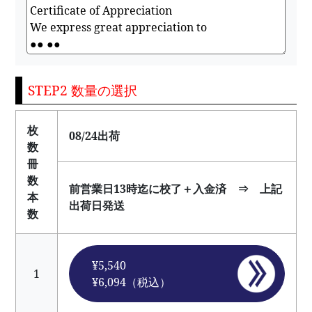
STEP2 数量の選択
枚
08/24出荷
数
冊
数
前営業日13時迄に校了＋入金済 ⇒ 上記
本
出荷日発送
数
¥5,540
1
¥6,094（税込）