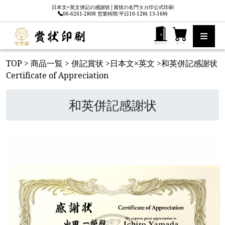
日本文×英文併記の感謝状│賞状の名門タカ印公式印刷
06-6261-2808 営業時間:平日10-12時 13-16時
ログイン
カート
TOP
>
商品一覧
>
併記賞状
>
日本文×英文
>
和英併記感謝状
Certificate of Appreciation
和英併記感謝状