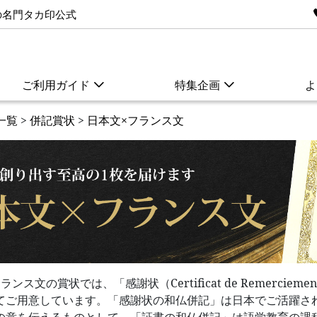
の名門タカ印公式
ご利用ガイド
特集企画
よ
一覧
>
併記賞状
>
日本文×フランス文
ンス文の賞状では、「感謝状（Certificat de Remerciem
てご用意しています。「感謝状の和仏併記」は日本でご活躍さ