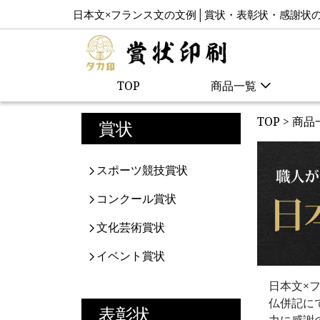
日本文×フランス文の文例│賞状・表彰状・感謝状
TOP
商品一覧
TOP
>
商品
賞状
スポーツ競技賞状
コンクール賞状
文化芸術賞状
イベント賞状
日本文×フラ
仏併記に
表彰状