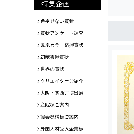
特集企画
色褪せない賞状
賞状アンケート調査
鳳凰カラー箔押賞状
幻獣霊獣賞状
世界の賞状
クリエイターご紹介
大阪・関西万博出展
産院様ご案内
協会機構様ご案内
外国人材受入企業様