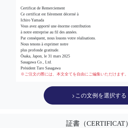
Certificat de Remerciement
Ce certificat est fièrement décerné à
Ichiro Yamada
Vous avez apporté une énorme contribution
à notre entreprise au fil des années.
Par conséquent, nous louons votre réalisations.
Nous tenons à exprimer notre
plus profonde gratitude.
Ōsaka, Japon, le 31 mars 2025
Sasagawa Co., Ltd.
Président Taro Sasagawa
※ご注文の際には、本文全てを自由にご編集いただけます
この文例を選択する
証書（CERTIFICAT