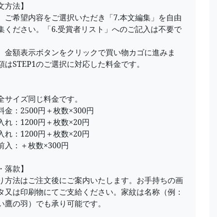
文方法】
P1 ご希望内容をご選択いただき「7.本文編集」を自由
集ください。「6.受賞者リスト」へのご記入は不要で
P2 金額表示ボタンをクリックで買い物カゴに進みま
額はSTEP1のご選択に対応した料金です。
】
全サイズ同じ料金です。
金：2500円＋枚数×300円
れ：1200円＋枚数×20円
れ：1200円＋枚数×20円
前入：＋枚数×300円
・落款】
り方法はご注文後にご案内いたします。お手持ちの画
タ又は印刷物にてご支給ください。家紋は名称（例：
い鷹の羽）でも承り可能です。