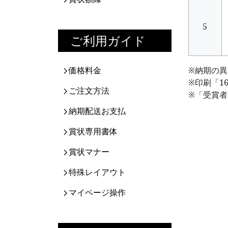
5
ご利用ガイド
価格料金
※納期の
※印刷「1
ご注文方法
※「受賞
納期配送お支払
賞状専用書体
賞状マナー
特殊レイアウト
マイページ操作