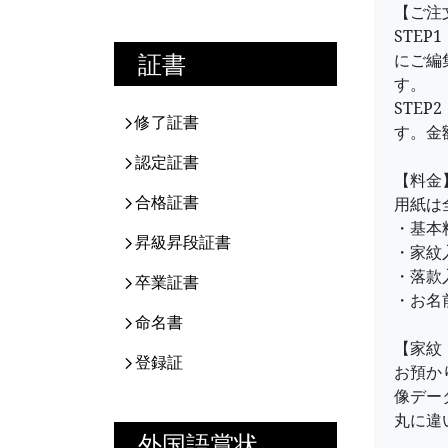
【ご注
STE
証書
にご編
す。
STE
修了証書
す。金
認定証書
【料金
合格証書
用紙は
・基本料
昇級昇段証書
・家紋入
・落款入
卒業証書
・お名
命名書
【家紋
登録証
お預か
像デー
丸に違
外国語賞状