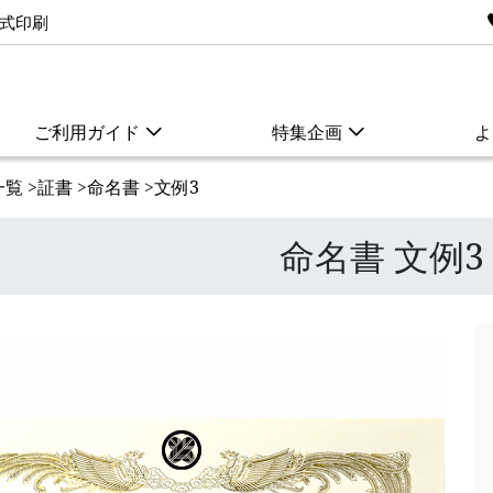
式印刷
ご利用ガイド
特集企画
よ
一覧
>
証書
>
命名書
>
文例3
命名書 文例3