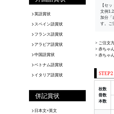
【セッ
文例1
英語賞状
加分「
す。ご
スペイン語賞状
フランス語賞状
>
ご注文
アラビア語賞状
>
赤ちゃん
中国語賞状
>
赤ちゃん
ベトナム語賞状
STEP
イタリア語賞状
枚数
併記賞状
冊数
本数
日本文×英文