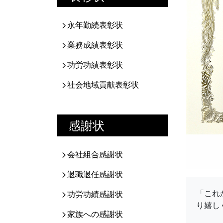
永年勤続表彰状
業務成績表彰状
功労功績表彰状
社会地域貢献表彰状
感謝状
会社組合感謝状
退職退任感謝状
「これ
功労功績感謝状
り嬉し
家族への感謝状