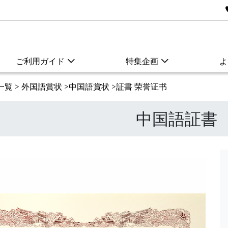
ご利用ガイド
特集企画
よ
一覧
>
外国語賞状
>
中国語賞状
>
証書 荣誉证书
中国語証書