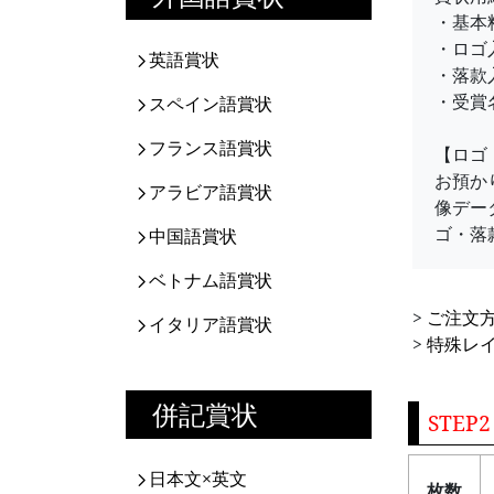
・基本料
・ロゴ入
英語賞状
・落款入
・受賞
スペイン語賞状
フランス語賞状
【ロゴ
お預か
アラビア語賞状
像デー
ゴ・落
中国語賞状
ベトナム語賞状
>
ご注文
イタリア語賞状
>
特殊レ
併記賞状
STEP
日本文×英文
枚数