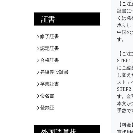
【ご注
証書に
証書
くは発
承りし
中国の
修了証書
す。
認定証書
【ご注
合格証書
STE
にご編
昇級昇段証書
し変え
スト」
卒業証書
STE
命名書
す。金
本文が
登録証
手数で
【料金
外国語賞状
賞状用