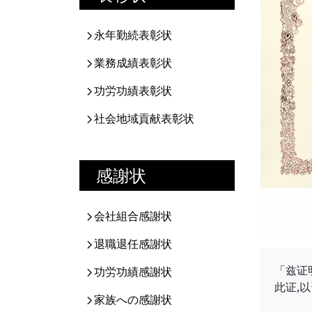
永年勤続表彰状
業務成績表彰状
功労功績表彰状
社会地域貢献表彰状
感謝状
会社組合感謝状
退職退任感謝状
「兹证
功労功績感謝状
此证,
家族への感謝状