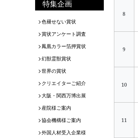
特集企画
8
色褪せない賞状
賞状アンケート調査
鳳凰カラー箔押賞状
9
幻獣霊獣賞状
世界の賞状
クリエイターご紹介
10
大阪・関西万博出展
産院様ご案内
協会機構様ご案内
11
外国人材受入企業様