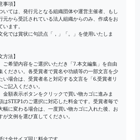
意事項】
ついては、発行元となる組織団体や運営主催者、もし
行元から受託されている法人組織からのみ、作成をお
ています。
文化では賞状に句読点「，」「。」を使用いたしま
文方法】
P1 ご希望内容をご選択いただき「7.本文編集」を自由
集ください。各受賞者で賞名や功績等の一部文言を少
たい場合は、受賞者名と対応する文言を「6.受賞者リ
へご記入ください。
P2 金額表示ボタンをクリックで買い物カゴに進みま
額はSTEP1のご選択に対応した料金です。受賞者毎で
大幅に変わる場合は、一度買い物カゴに入れた後、お
すが文例を選び直してください。
】
紙は全サイズ同じ料金です。