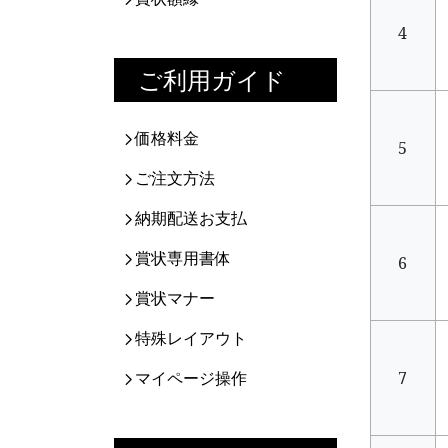
4
ご利用ガイド
価格料金
5
ご注文方法
納期配送お支払
賞状専用書体
6
賞状マナー
特殊レイアウト
マイページ操作
7