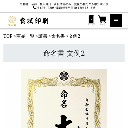
命名書「名前・生年月日・身長体重のみ」賞状の名門タカ印公式印刷
06-6261-2808 営業時間:平日10-12時 13-16時
ログイン
カート
TOP
>
商品一覧
>
証書
>
命名書
>
文例2
命名書 文例2