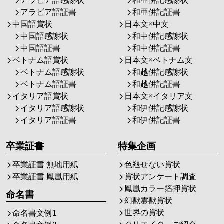
アラビア語感謝状
和亜併記感謝状
アラビア語証書
和亜併記証書
中国語賞状
日本文×中文
中国語感謝状
和中併記感謝状
中国語証書
和中併記証書
ベトナム語賞状
日本文×ベトナム文
ベトナム語感謝状
和越併記感謝状
ベトナム語証書
和越併記証書
イタリア語賞状
日本文×イタリア文
イタリア語感謝状
和伊併記感謝状
イタリア語証書
和伊併記証書
卒業証書
特集企画
卒業証書 無地用紙
色褪せない賞状
卒業証書 鳳凰用紙
賞状アンケート調査
鳳凰カラー箔押賞状
命名書
幻獣霊獣賞状
世界の賞状
命名書文例1