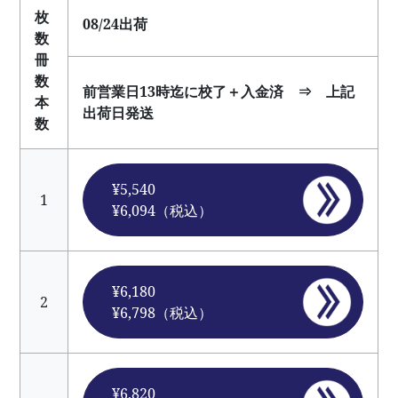
枚
08/24出荷
数
冊
数
前営業日13時迄に校了＋入金済 ⇒ 上記
本
出荷日発送
数
¥5,540
1
¥6,094（税込）
¥6,180
2
¥6,798（税込）
¥6,820