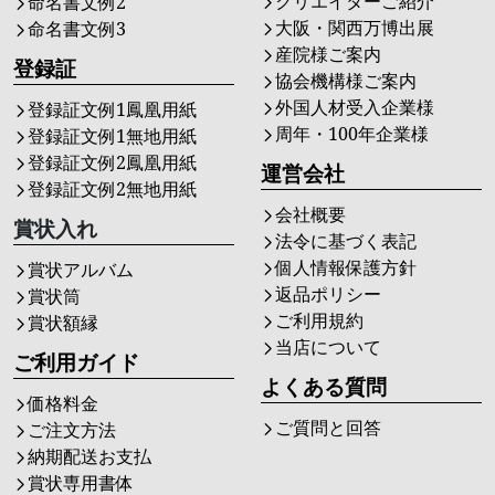
クリエイターご紹介
命名書文例2
大阪・関西万博出展
命名書文例3
産院様ご案内
登録証
協会機構様ご案内
外国人材受入企業様
登録証文例1鳳凰用紙
周年・100年企業様
登録証文例1無地用紙
登録証文例2鳳凰用紙
運営会社
登録証文例2無地用紙
会社概要
賞状入れ
法令に基づく表記
個人情報保護方針
賞状アルバム
返品ポリシー
賞状筒
ご利用規約
賞状額縁
当店について
ご利用ガイド
よくある質問
価格料金
ご質問と回答
ご注文方法
納期配送お支払
賞状専用書体