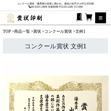
コンクール賞状「優秀賞の栄誉に輝かれ」賞状の名門タカ印公式印刷
06-6261-2808 営業時間:平日10-12時 13-16時
ログイン
カート
TOP
>
商品一覧
>
賞状
>
コンクール賞状
>
文例1
コンクール賞状 文例1