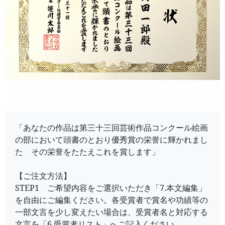
「あなたの作品は第三十三回芸術作品コンクール絵画
の部において頭書のとおり優秀賞の栄誉に輝かれまし
た その栄誉をたたえこれを賞します」
【ご注文方法】
STEP1 ご希望内容をご選択いただき「7.本文編集」
を自由にご編集ください。各受賞者で賞名や功績等の
一部文言を少し変えたい場合は、受賞者名と対応する
文言を「6.受賞者リスト」へご記入ください。