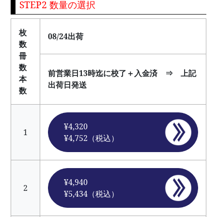
STEP2 数量の選択
枚
08/24出荷
数
冊
数
前営業日13時迄に校了＋入金済 ⇒ 上記
本
出荷日発送
数
¥4,320
1
¥4,752（税込）
¥4,940
2
¥5,434（税込）