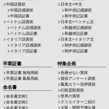
中国語賞状
日本文×中文
中国語感謝状
和中併記感謝状
中国語証書
和中併記証書
ベトナム語賞状
日本文×ベトナム文
ベトナム語感謝状
和越併記感謝状
ベトナム語証書
和越併記証書
イタリア語賞状
日本文×イタリア文
イタリア語感謝状
和伊併記感謝状
イタリア語証書
和伊併記証書
卒業証書
特集企画
卒業証書 無地用紙
色褪せない賞状
卒業証書 鳳凰用紙
賞状アンケート調査
鳳凰カラー箔押賞状
命名書
幻獣霊獣賞状
世界の賞状
命名書文例1
クリエイターご紹介
命名書文例2
大阪・関西万博出展
命名書文例3