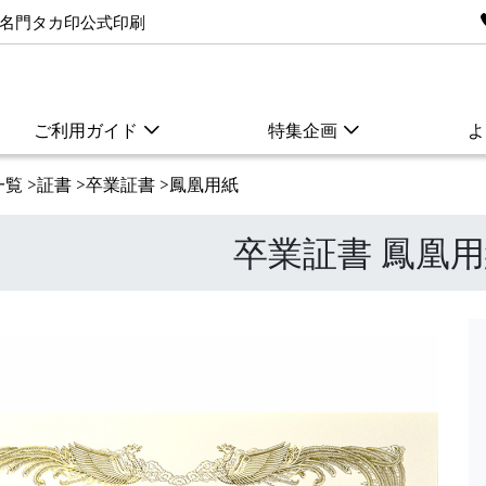
名門タカ印公式印刷
ご利用ガイド
特集企画
よ
一覧
>
証書
>
卒業証書
>
鳳凰用紙
卒業証書 鳳凰