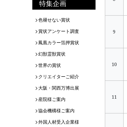
特集企画
色褪せない賞状
賞状アンケート調査
9
鳳凰カラー箔押賞状
幻獣霊獣賞状
10
世界の賞状
クリエイターご紹介
大阪・関西万博出展
11
産院様ご案内
協会機構様ご案内
外国人材受入企業様