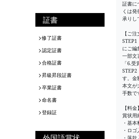
証書に
くは発
証書
承りし
【ご注
修了証書
STE
にご編
認定証書
一部文
合格証書
「6.
STE
昇級昇段証書
す。金
本文が
卒業証書
手数で
命名書
【料金
登録証
賞状用
・基本料
・ロゴ入
外国語賞状
・落款入