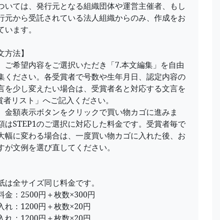
ついては、発行元となる組織団体や運営主催者、もし
行元から受託されている法人組織からのみ、作成をお
ています。
文方法】
P1 ご希望内容をご選択いただき「7.本文編集」を自由
集ください。各受賞者で号数や生年月日、認定内容の
言を少し変えたい場合は、受賞者名と対応する文言を
受賞者リスト」へご記入ください。
P2 金額表示ボタンをクリックで買い物カゴに進みま
額はSTEP1のご選択に対応した料金です。受賞者毎で
大幅に変わる場合は、一度買い物カゴに入れた後、お
すが文例を選び直してください。
】
紙は全サイズ同じ料金です。
金：2500円＋枚数×300円
れ：1200円＋枚数×20円
れ：1200円＋枚数×20円