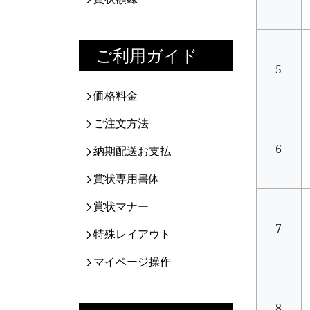
ご利用ガイド
5
価格料金
ご注文方法
6
納期配送お支払
賞状専用書体
賞状マナー
7
特殊レイアウト
マイページ操作
8