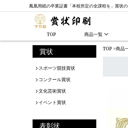
鳳凰用紙の卒業証書「本校所定の全課程を」賞状の
TOP
商品一覧
TOP
>
商品
賞状
スポーツ競技賞状
コンクール賞状
文化芸術賞状
イベント賞状
表彰状