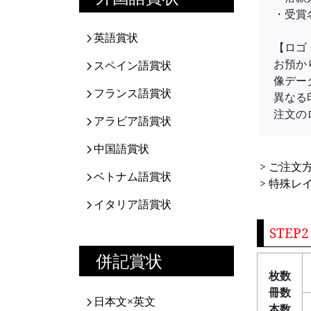
・受賞
英語賞状
【ロゴ
お預か
スペイン語賞状
像デー
フランス語賞状
異なる
注文の
アラビア語賞状
中国語賞状
>
ご注文
ベトナム語賞状
>
特殊レ
イタリア語賞状
STEP
併記賞状
枚数
冊数
日本文×英文
本数