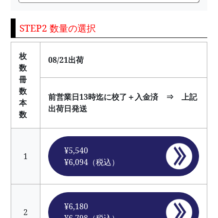
STEP2 数量の選択
枚
08/21出荷
数
冊
数
前営業日13時迄に校了＋入金済 ⇒ 上記
本
出荷日発送
数
¥5,540
1
¥6,094（税込）
¥6,180
2