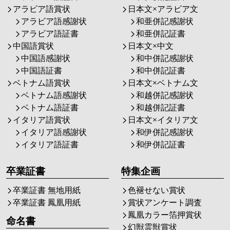
アラビア語賞状
日本文×アラビア文
アラビア語感謝状
和亜併記感謝状
アラビア語証書
和亜併記証書
中国語賞状
日本文×中文
中国語感謝状
和中併記感謝状
中国語証書
和中併記証書
ベトナム語賞状
日本文×ベトナム文
ベトナム語感謝状
和越併記感謝状
ベトナム語証書
和越併記証書
イタリア語賞状
日本文×イタリア文
イタリア語感謝状
和伊併記感謝状
イタリア語証書
和伊併記証書
卒業証書
特集企画
卒業証書 無地用紙
色褪せない賞状
卒業証書 鳳凰用紙
賞状アンケート調査
鳳凰カラー箔押賞状
命名書
幻獣霊獣賞状