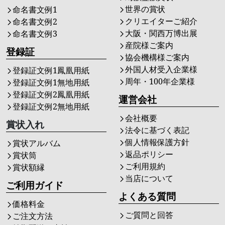
世界の賞状
命名書文例1
クリエイターご紹介
命名書文例2
大阪・関西万博出展
命名書文例3
産院様ご案内
登録証
協会機構様ご案内
外国人材受入企業様
登録証文例1鳳凰用紙
周年・100年企業様
登録証文例1無地用紙
登録証文例2鳳凰用紙
運営会社
登録証文例2無地用紙
会社概要
賞状入れ
法令に基づく表記
個人情報保護方針
賞状アルバム
返品ポリシー
賞状筒
ご利用規約
賞状額縁
当店について
ご利用ガイド
よくある質問
価格料金
ご質問と回答
ご注文方法