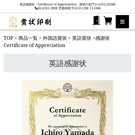
英語感謝状「Certificate of Appreciation」賞状の名門タカ印公式印刷
06-6261-2808 営業時間:平日10-12時 13-16時
ログイン
カート
TOP
>
商品一覧
>
外国語賞状
>
英語賞状
>
感謝状
Certificate of Appreciation
英語感謝状