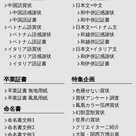
中国語賞状
日本文×中文
中国語感謝状
和中併記感謝状
中国語証書
和中併記証書
ベトナム語賞状
日本文×ベトナム文
ベトナム語感謝状
和越併記感謝状
ベトナム語証書
和越併記証書
イタリア語賞状
日本文×イタリア文
イタリア語感謝状
和伊併記感謝状
イタリア語証書
和伊併記証書
卒業証書
特集企画
卒業証書 無地用紙
色褪せない賞状
卒業証書 鳳凰用紙
賞状アンケート調査
鳳凰カラー箔押賞状
命名書
幻獣霊獣賞状
世界の賞状
命名書文例1
クリエイターご紹介
命名書文例2
大阪・関西万博出展
命名書文例3