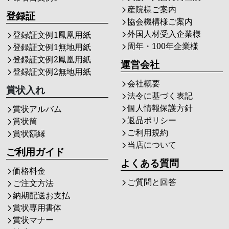
産院様ご案内
登録証
協会機構様ご案内
外国人材受入企業様
登録証文例1鳳凰用紙
周年・100年企業様
登録証文例1無地用紙
登録証文例2鳳凰用紙
運営会社
登録証文例2無地用紙
会社概要
賞状入れ
法令に基づく表記
個人情報保護方針
賞状アルバム
返品ポリシー
賞状筒
ご利用規約
賞状額縁
当店について
ご利用ガイド
よくある質問
価格料金
ご質問と回答
ご注文方法
納期配送お支払
賞状専用書体
賞状マナー