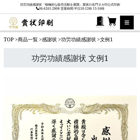
功労功績感謝状「積極的な販売活動を展開」賞状の名門タカ印公式印刷
06-6261-2808 営業時間:平日10-12時 13-16時
ログイン
カート
TOP
>
商品一覧
>
感謝状
>
功労功績感謝状
>
文例1
功労功績感謝状 文例1