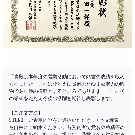
「貴殿は本年度の営業活動において頭書の成績を収め
られました これはひとえに貴殿のたゆまぬ努力の賜
物であり他の模範とするところであります ここにそ
の栄誉をたたえ今後の活躍を期待し表彰します」
【ご注文方法】
STEP1 ご希望内容をご選択いただき「7.本文編集」
を自由にご編集ください。各受賞者で賞名や功績等の
一部文言を少し変えたい場合は、受賞者名と対応する