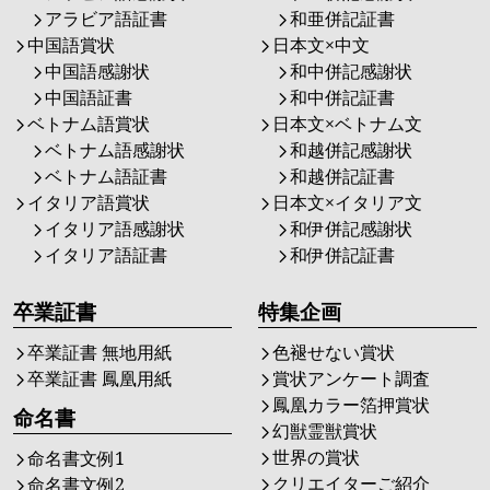
アラビア語証書
和亜併記証書
中国語賞状
日本文×中文
中国語感謝状
和中併記感謝状
中国語証書
和中併記証書
ベトナム語賞状
日本文×ベトナム文
ベトナム語感謝状
和越併記感謝状
ベトナム語証書
和越併記証書
イタリア語賞状
日本文×イタリア文
イタリア語感謝状
和伊併記感謝状
イタリア語証書
和伊併記証書
卒業証書
特集企画
卒業証書 無地用紙
色褪せない賞状
卒業証書 鳳凰用紙
賞状アンケート調査
鳳凰カラー箔押賞状
命名書
幻獣霊獣賞状
世界の賞状
命名書文例1
クリエイターご紹介
命名書文例2