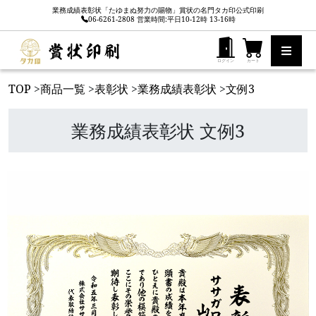
業務成績表彰状「たゆまぬ努力の賜物」賞状の名門タカ印公式印刷
06-6261-2808 営業時間:平日10-12時 13-16時
ログイン
カート
TOP
>
商品一覧
>
表彰状
>
業務成績表彰状
>
文例3
業務成績表彰状 文例3