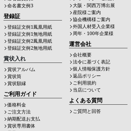
大阪・関西万博出展
命名書文例3
産院様ご案内
登録証
協会機構様ご案内
外国人材受入企業様
登録証文例1鳳凰用紙
周年・100年企業様
登録証文例1無地用紙
登録証文例2鳳凰用紙
運営会社
登録証文例2無地用紙
会社概要
賞状入れ
法令に基づく表記
個人情報保護方針
賞状アルバム
返品ポリシー
賞状筒
ご利用規約
賞状額縁
当店について
ご利用ガイド
よくある質問
価格料金
ご質問と回答
ご注文方法
納期配送お支払
賞状専用書体