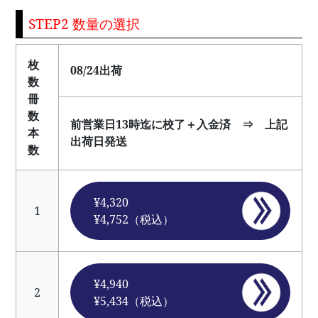
STEP2 数量の選択
枚
08/24出荷
数
冊
数
前営業日13時迄に校了＋入金済 ⇒ 上記
本
出荷日発送
数
¥4,320
1
¥4,752（税込）
¥4,940
2
¥5,434（税込）